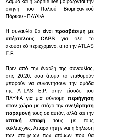
Λάμδα και η Sophie lies μοιράζονται την 
σκηνή του Παλιού Βιομηχανικού 
Πάρκου - ΠΛΥΦΑ.
Η συναυλία θα είναι 
προσβάσιμη με 
υπέρτιτλους CAPS
 για όλο το 
ακουστικό περιεχόμενο, από την ATLAS 
E.P.
Πριν από την έναρξη της συναυλίας, 
στις 20.20, όσα άτομα το επιθυμούν 
μπορούν να συναντήσουν την ομάδα 
της ATLAS E.P. στην είσοδο του 
ΠΛΥΦΑ για μια σύντομη 
περιήγηση 
στον χώρο
 με στόχο την 
ανεξάρτηση 
παραμονή
 τους σε αυτόν, αλλά και την 
απτική επαφή
 τους με τους 
καλλιτέχνες. Απαραίτητη είναι η δήλωση 
των στοιχείων των ατόμων που θα 