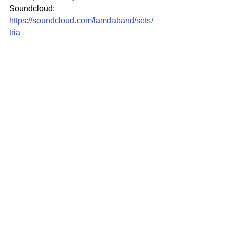
Soundcloud: 
https://soundcloud.com/lamdaband/sets/
tria
Μπορείτε να ακούσετε τη Sophie lies 
εδώ:
Bandcamp: 
https://sophielies.bandcamp.com/album/
-
Spotify: 
https://open.spotify.com/artist/0pfiYgZln
d3enVrdBS0m8V