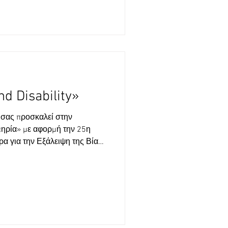
ητικού καναλιού επικοινωνίας,
ιμότητα της εκδήλωσης.
d Disability»
 σας προσκαλεί στην
ηρία» με αφορμή την 25η
α για την Εξάλειψη της Βίας
ργανώνει το Συμβουλευτικό
Κερατσινίου-Δραπετσώνας. Η
εί σε χώρο προσβάσιμο σε
ι θα περιλαμβάνει διερμηνεία
ώσσα από την ATLAS E.P.