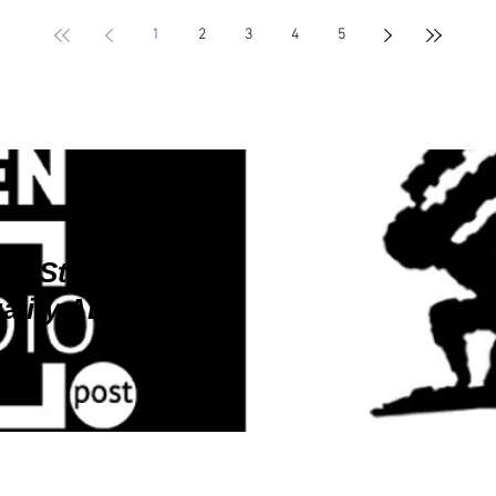
1
2
3
4
5
en Studio Post
uality AD