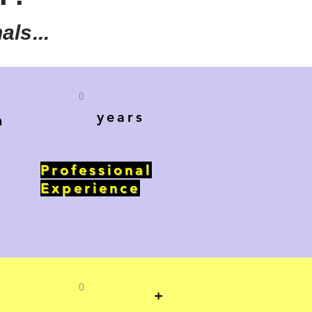
ls...
0
years
n
Professional
Experience
0
+