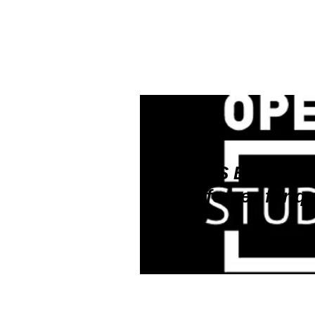
ATLAS E.P. & Op
join forces for q