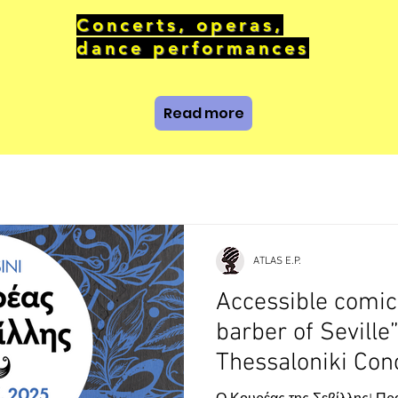
Concerts, operas,
dance performances
Read more
ATLAS E.P.
Accessible comic
barber of Seville”
Thessaloniki Conc