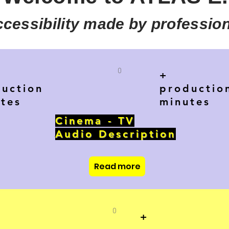
cessibility made by professiona
0
+
uction
productio
tes
minutes
Cinema - TV
Audio Description
Read more
0
+