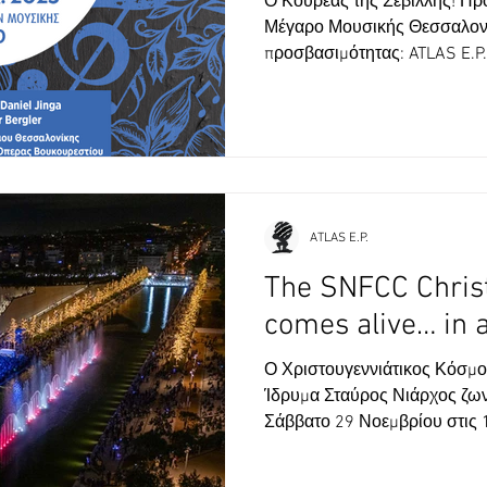
Ο Κουρέας της Σεβίλλης! Π
Μέγαρο Μουσικής Θεσσαλονί
προσβασιμότητας: ATLAS E.P.
ATLAS E.P.
The SNFCC Chris
comes alive… in 
Ο Χριστουγεννιάτικος Κόσμο
Ίδρυμα Σταύρος Νιάρχος ζων
Σάββατο 29 Νοεμβρίου στις 19.00. Η AT
συνεργάζεται για πρώτη φορά
χαρά διερμηνεία στην Ελλην