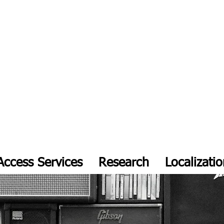
S E.P.
Access Services
Research
Localizati