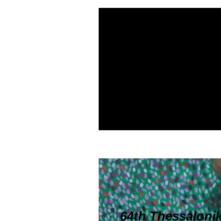
The Trojan Wome
Accessible film 
64th Thessaloniki