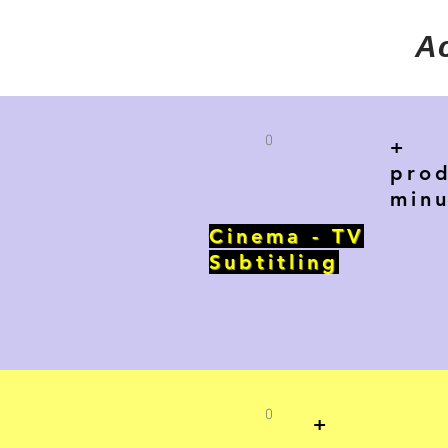
Ac
0
+
prod
minu
Cinema - TV
Subtitling
0
+