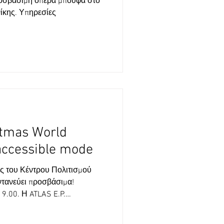
ροσβάσιμη όπερα μπούφα στο
κης. Υπηρεσίες
tmas World
accessible mode
ς του Κέντρου Πολιτισμού
τανεύει προσβάσιμα!
LAS E.P.
 με το ΚΠΙΣΝ και διαθέτει με
ική Νοηματική Γλώσσα και