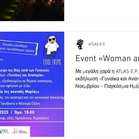
ζωντανό υπερτιτλισμό του ηχ
συμβάλλοντας στην προσβασ
ATLAS E.P.
Event «Woman an
Με μεγάλη χαρά η ATLAS E.P.
εκδήλωση «Γυναίκα και Αναπ
Νοεμβρίου – Παγκόσμια Ημέρ
κατά των Γυναικών, που διο
Κέντρο Γυναικών του Δήμου 
εκδήλωση θα πραγματοποιηθ
άτομα με κινητικές βλάβες κα
στην Ελληνική Νοηματική Γλ