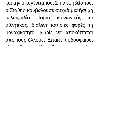
και την οικογένειά του. Στην εφηβεία του, 
ο Στάθης κουβαλούσε συχνά μια ήσυχη 
μελαγχολία. Παρότι κοινωνικός και 
αθλητικός, διάλεγε κάποιες φορές τη 
μοναχικότητα, χωρίς να αποκόπτεται 
από τους άλλους. Έπαιζε ποδόσφαιρο, 
είχε φίλους, αλλά ήξερε και να μένει 
μόνος με τον εαυτό του. Η μητέρα του 
ανησυχούσε, ο πατέρας του όμως 
πίστευε πως «ο καθένας έχει τον τρόπο 
του». Δεν ακολούθησε τη στρατιωτική 
ζωή, καθώς η ρουτίνα δεν του ταίριαζε. 
Έγινε πυροσβέστης, αναζητώντας τη 
δράση και τη δυνατότητα να βοηθά 
ανθρώπους στα δύσκολα. Η 
γενναιότητα και η αυτοθυσία τον έκαναν 
να ξεχωρίσει. Κάθε διάσωση ήταν γι’ 
αυτόν μια μάχη που έπρεπε να 
κερδηθεί, ίσως γιατί, βαθιά μέσα του, 