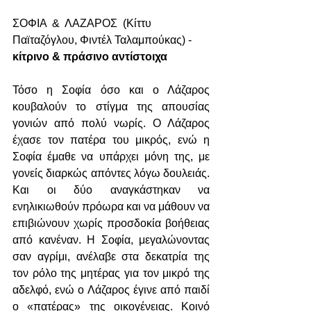
ΣΟΦΙΑ  &  ΛΑΖΑΡΟΣ  (Κίττυ 
Παϊταζόγλου, Φιντέλ Ταλαμπούκας) - 
κίτρινο & πράσινο αντίστοιχα
Τόσο η Σοφία όσο και ο Λάζαρος 
κουβαλούν το στίγμα της απουσίας 
γονιών από πολύ νωρίς. Ο Λάζαρος 
έχασε τον πατέρα του μικρός, ενώ η 
Σοφία έμαθε να υπάρχει μόνη της, με 
γονείς διαρκώς απόντες λόγω δουλειάς. 
Και οι δύο αναγκάστηκαν να 
ενηλικιωθούν πρόωρα και να μάθουν να 
επιβιώνουν χωρίς προσδοκία βοήθειας 
από κανέναν. Η Σοφία, μεγαλώνοντας 
σαν αγρίμι, ανέλαβε στα δεκατρία της 
τον ρόλο της μητέρας για τον μικρό της 
αδελφό, ενώ ο Λάζαρος έγινε από παιδί 
ο «πατέρας» της οικογένειας. Κοινό 