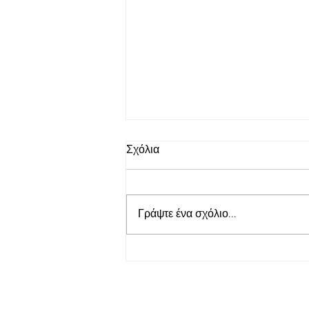
Σχόλια
Γράψτε ένα σχόλιο...
«Η Μεγάλη Χίμαιρα» - με
ακουστική περιγραφή