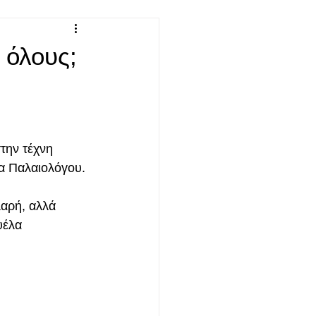
 όλους;
την τέχνη 
ια Παλαιολόγου.
λαρή, αλλά 
υέλα 