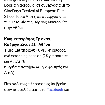
Βόρεια Μακεδονία, σε συνεργασία με το 
CineDays Festival of European Film
21:00 Πάρτυ Λήξης σε συνεργασία με 
την Πρεσβεία της Βόρειας Μακεδονίας 
στην Αθήνα
Κινηματογράφος Τριανόν, 
Κοδριγκτώνος 21 - Αθήνα
Τιμές Εισιτηρίων
: 4€ γενική είσοδος/
ανά screening session (2€ για φοιτητές 
και ΑμεΑ) 7€
ημερήσια εισιτήρια (4€ για φοιτητές και 
ΑμεΑ)
Περισσότερες πληροφορίες θα βρείτε 
στην ιστοσελίδα μας, στο 
Facebook
 και 
στο 
Instagram
 (Balkans Beyond 
Borders). Επικοινωνία στο: 