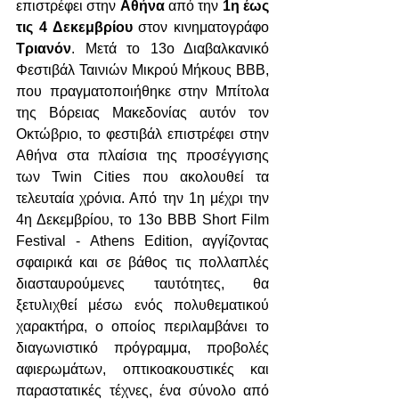
επιστρέφει στην 
Αθήνα
 από την 
1η έως 
τις 4 Δεκεμβρίου 
στον κινηματογράφο 
Τριανόν
. Μετά το 13ο Διαβαλκανικό 
Φεστιβάλ Ταινιών Μικρού Μήκους BBB, 
που πραγματοποιήθηκε στην Μπίτολα 
της Βόρειας Μακεδονίας αυτόν τον 
Οκτώβριο, το φεστιβάλ επιστρέφει στην 
Αθήνα στα πλαίσια της προσέγγισης 
των Twin Cities που ακολουθεί τα 
τελευταία χρόνια. Από την 1η μέχρι την 
4η Δεκεμβρίου, το 13ο BBB Short Film 
Festival - Athens Edition, αγγίζοντας 
σφαιρικά και σε βάθος τις πολλαπλές 
διασταυρούμενες ταυτότητες, θα 
ξετυλιχθεί μέσω ενός πολυθεματικού 
χαρακτήρα, ο οποίος περιλαμβάνει το 
διαγωνιστικό πρόγραμμα, προβολές 
αφιερωμάτων, οπτικοακουστικές και 
παραστατικές τέχνες, ένα σύνολο από 