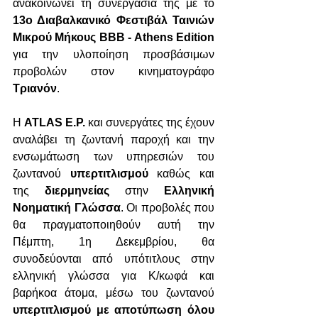
ανακοινώνει τη συνεργασία της με το 
13ο Διαβαλκανικό Φεστιβάλ Ταινιών 
Μικρού Μήκους BBB - Athens Edition 
για την υλοποίηση προσβάσιμων 
προβολών στον κινηματογράφο 
Τριανόν
.
Η 
ATLAS E.P. 
και συνεργάτες της έχουν 
αναλάβει τη ζωντανή παροχή και την 
ενσωμάτωση των υπηρεσιών του 
ζωντανού 
υπερτιτλισμού
 καθώς και 
της 
διερμηνείας
 στην 
Ελληνική 
Νοηματική Γλώσσα
. Οι προβολές που 
θα πραγματοποιηθούν αυτή την 
Πέμπτη, 1η Δεκεμβρίου, θα 
συνοδεύονται από υπότιτλους στην 
ελληνική γλώσσα για Κ/κωφά και 
βαρήκοα άτομα, μέσω του ζωντανού 
υπερτιτλισμού με αποτύπωση όλου 