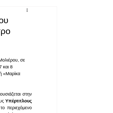
ου
τρο
ολιέρου, σε 
7 και 8 
ή «Μαρίκα 
υσιάζεται στην 
υς 
Υπέρτιτλους 
ο περιεχόμενο 