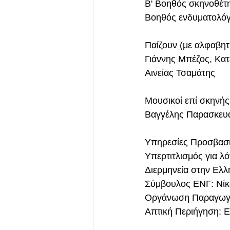
Β' Βοηθός σκηνοθέτ
Βοηθός ενδυματολόγ
Παίζουν (με αλφαβητ
Γιάννης Μπέζος, Κατ
Αινείας Τσαμάτης
Μουσικοί επί σκηνής
Βαγγέλης Παρασκευα
Υπηρεσίες Προσβασι
Υπερτιτλισμός για λ
Διερμηνεία στην Ελ
Σύμβουλος ΕΝΓ: Νίκ
Οργάνωση Παραγωγής
Απτική Περιήγηση: 