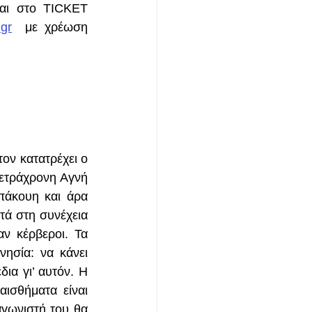
ι στο TICKET 
.gr
  με χρέωση 
ον κατατρέχει ο 
τετράχρονη Αγνή 
πάκουη και άρα 
τά στη συνέχεια 
 κέρβεροι. Τα 
σία: να κάνει 
ια γι’ αυτόν. Η 
ισθήματα είναι 
γωνιστή του θα 