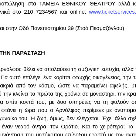
 προπώληση στα ΤΑΜΕΙΑ ΕΘΝΙΚΟΥ ΘΕΑΤΡΟΥ αλλά κα
ικά στο 210 7234567 και online: 
www.ticketservices
ται στην Οδό Πανεπιστημίου 39 (Στοά Πεσμαζόγλου)
 ΤΗΝ ΠΑΡΑΣΤΑΣΗ
ρνόλφος θέλει να απολαύσει τη συζυγική ευτυχία, αλλά τ
Για αυτό επιλέγει ένα κορίτσι φτωχής οικογένειας, την 
μακριά από τον κόσμο, ώστε να παραμείνει αφελής, υ
 την κλείνει τα πρώτα της χρόνια σε μοναστήρι, την κρα
 σπίτι κοντά του, με δυο υπηρέτες να τη φυλούν σαν
 φτάνει η ώρα που ο Αρνόλφος περίμενε με ανυπομονη
υναίκα του. Η ζωή, όμως, δεν ελέγχεται. Έχει άλλα σχέδ
 έναν νεαρό άντρα, τον Οράτιο. Και το χειρότερο; Τα α
συνάντηση του μεσόκοπου επίδοξου εραστή με τον αντα