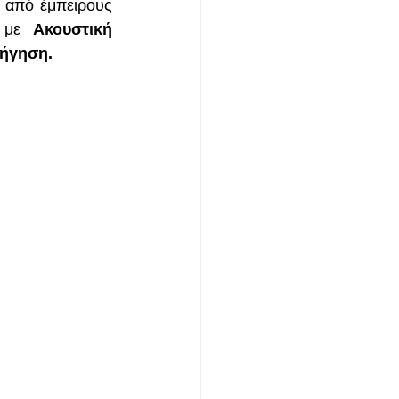
 
από έμπειρους 
 με 
Ακουστική 
ιήγηση.