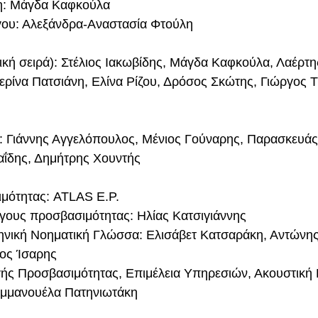
η: Μάγδα Καφκούλα
ου: Αλεξάνδρα-Αναστασία Φτούλη
ική σειρά): Στέλιος Ιακωβίδης, Μάγδα Καφκούλα, Λαέρτ
ερίνα Πατσιάνη, Ελίνα Ρίζου, Δρόσος Σκώτης, Γιώργος Τ
: Γιάννης Αγγελόπουλος, Μένιος Γούναρης, Παρασκευάς 
ΐδης, Δημήτρης Χουντής
μότητας: ATLAS E.P.
όγους προσβασιμότητας: Ηλίας Κατσιγιάννης
ληνική Νοηματική Γλώσσα: Ελισάβετ Κατσαράκη, Αντώνη
ος Ίσαρης
 Προσβασιμότητας, Επιμέλεια Υπηρεσιών, Ακουστική 
Εμμανουέλα Πατηνιωτάκη