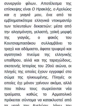
συνεργείο φίλων. Αποτέλεσμα της 
επίσκεψης είναι 
Ο Ηρακλής, ο Αχελώος 
και η γιαγιά μου
, ένα από τα 
εμβληματικότερα ελληνικά ντοκιμαντέρ 
των τελευταίων δεκαετιών: μέσα από 
την αλησμόνητη, γελαστή, χοϊκή μορφή 
της γιαγιάς, ο φακός του 
Κουτσιαμπασάκου συλλαμβάνει το 
τραχύ και αδάμαστο, άφατα τρυφερό και 
αγαπητικό πνεύμα της ελληνικής 
υπαίθρου, αλλά και της ταραχώδους, 
σκοτεινής Ιστορίας του 20ού αιώνα, οι 
πληγές της οποίες έχουν εγγραφεί στο 
σώμα της ηλικιωμένης. Πληγές οι 
οποίες όχι μόνον χαίνουν ακόμα, αλλά 
που πάνω τους σωρεύονται νέα 
τραύματα, καθώς το Αρματολικό 
πρόκειται σύντομα να κατακλυστεί από 
τα νερά του Αχελώου, λόγω του 